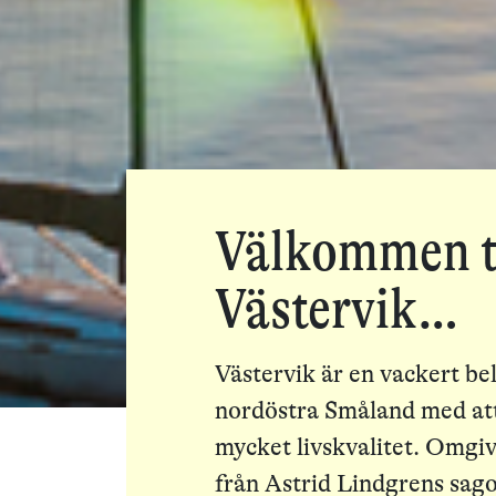
Välkommen ti
Västervik…
Västervik är en vackert b
nordöstra Småland med at
mycket livskvalitet. Omgi
från Astrid Lindgrens sag