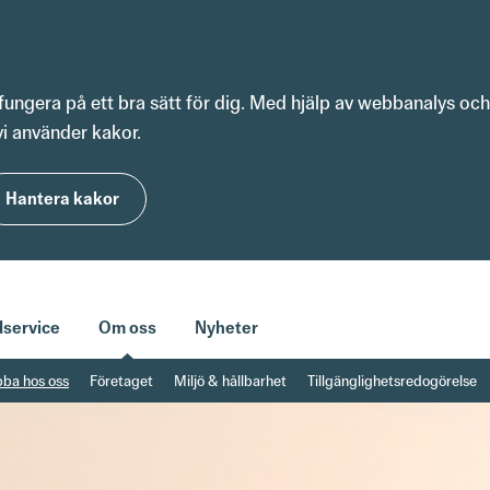
fungera på ett bra sätt för dig. Med hjälp av webbanalys o
vi använder kakor.
Hantera kakor
service
Om oss
Nyheter
bba hos oss
Företaget
Miljö & hållbarhet
Tillgänglighetsredogörelse