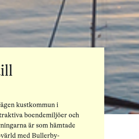
ll
elägen kustkommun i
traktiva boendemiljöer och
vningarna är som hämtade
ovärld med Bullerby-