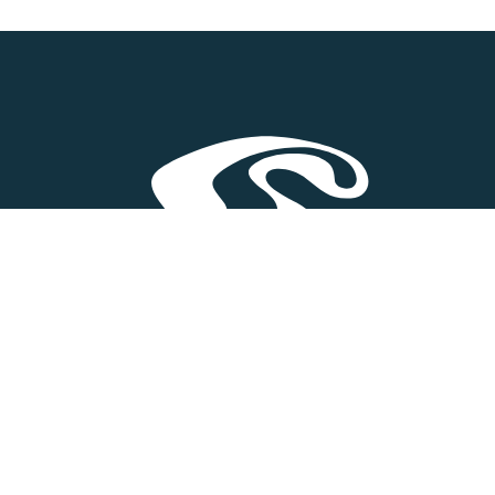
vik.se
 50
ergi AB