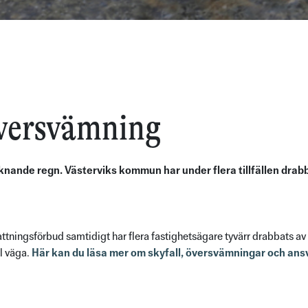
översvämning
sliknande regn. Västerviks kommun har under flera tillfällen dra
attningsförbud samtidigt har flera fastighetsägare tyvärr drabbats a
ll väga.
Här kan du läsa mer om skyfall, översvämningar och ansv