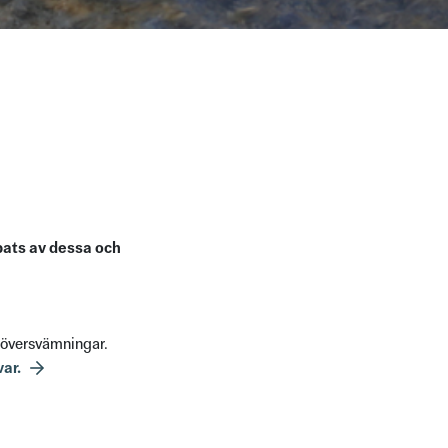
bbats av dessa och
v översvämningar.
ar.