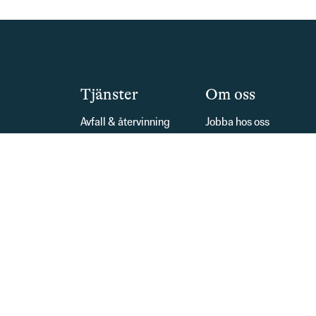
Tjänster
Om oss
Avfall & återvinning
Jobba hos oss
Fjärrvärme
Miljö & hållbarhet
Fiber
Företaget
Vatten
Tillgänglighetsredogör
Elhandelsavtal
Hantering av personupp
Elnät
Utvecklingsprojekt
Energitjänster
Pressmeddelanden