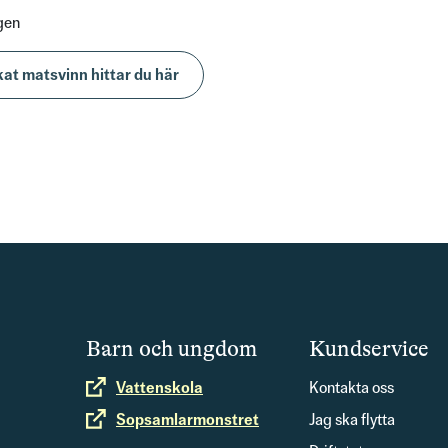
gen
kat matsvinn hittar du här
Barn och ungdom
Kundservice
Extern länk
Vattenskola
Kontakta oss
Extern länk
Sopsamlarmonstret
Jag ska flytta