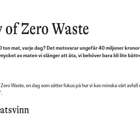
y of Zero Waste
00 ton mat, varje dag? Det motsvarar ungefär 40 miljoner krono
ycket av maten vi slänger att äta, vi behöver bara bli lite bätt
o Waste, en dag som sätter fokus på hur vi kan minska vårt avfall o
”.
matsvinn