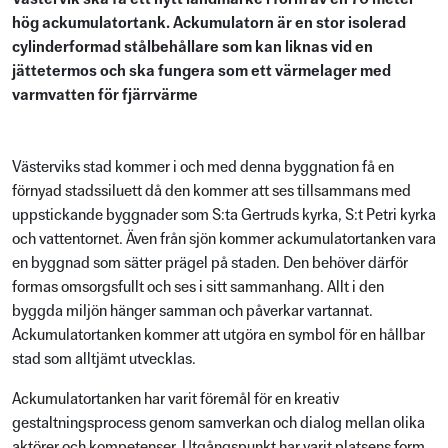
hög ackumulatortank. Ackumulatorn är en stor isolerad
cylinderformad stålbehållare som kan liknas vid en
jättetermos och ska fungera som ett värmelager med
varmvatten för fjärrvärme
Västerviks stad kommer i och med denna byggnation få en
förnyad stadssiluett då den kommer att ses tillsammans med
uppstickande byggnader som S:ta Gertruds kyrka, S:t Petri kyrka
och vattentornet. Även från sjön kommer ackumulatortanken vara
en byggnad som sätter prägel på staden. Den behöver därför
formas omsorgsfullt och ses i sitt sammanhang. Allt i den
byggda miljön hänger samman och påverkar vartannat.
Ackumulatortanken kommer att utgöra en symbol för en hållbar
stad som alltjämt utvecklas.
Ackumulatortanken har varit föremål för en kreativ
gestaltningsprocess genom samverkan och dialog mellan olika
aktörer och kompetenser. Utgångspunkt har varit platsens form