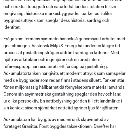
och struktur, topografi och naturförhållanden, relation till sin
omgivning, historiska märkesbyggnader, parker och olika
byggnadsuttryck som speglar dess historia, särdrag och
identitet.
Frågan om formens symmetri har också genomsyrat arbetet med
gestaltningen. Västervik Miljö & Energi har under en längre tid
processat gestaltningsfrågan utifrån framtagna kriterier. Med
hjälp av arkitekter och ingenjörer och en bred intern
referensgrupp har resulterat i ett förslag på gestaltning.
Ackumulatortanken har givits ett modernt uttryck som samspelar
med de byggnader som redan finns i stadens siluett. Tanken står
för en miljömässig hållbarhet då förnyelsebara material används.
Genom sin asymmetriska gestaltning speglar den hav och land
ur olika perspektiv. En nattbelysning gör den till ett landmärke i
sin kontext såsom sjömärket nattetid sprider ljus för sjöfarten.
Ackumulatorn har byggts av med en unik skruvmetod av
företaget Granitor. Först byggdes taksektionen. Därefter har