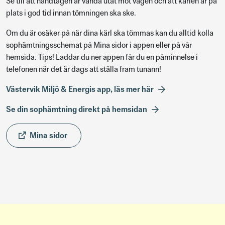
Se till att handtagen är vända utåt mot vägen och att kärlen är på
plats i god tid innan tömningen ska ske.
Om du är osäker på när dina kärl ska tömmas kan du alltid kolla
sophämtningsschemat på Mina sidor i appen eller på vår
hemsida. Tips! Laddar du ner appen får du en påminnelse i
telefonen när det är dags att ställa fram tunann!
Västervik Miljö & Energis app, läs mer här
Se din sophämtning direkt på hemsidan
Mina sidor