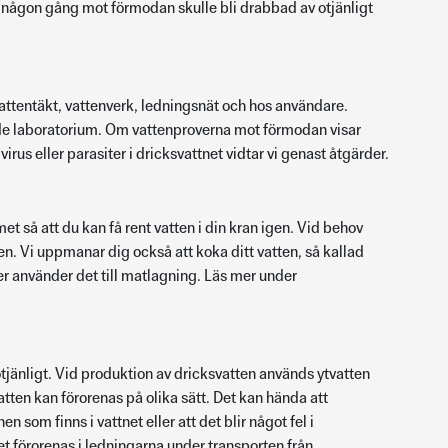
u någon gång mot förmodan skulle bli drabbad av otjänligt
vattentäkt, vattenverk, ledningsnät och hos användare.
ade laboratorium. Om vattenproverna mot förmodan visar
, virus eller parasiter i dricksvattnet vidtar vi genast åtgärder.
t så att du kan få rent vatten i din kran igen. Vid behov
ten. Vi uppmanar dig också att koka ditt vatten, så kallad
r använder det till matlagning. Läs mer under
 otjänligt. Vid produktion av dricksvatten används ytvatten
atten kan förorenas på olika sätt. Det kan hända att
som finns i vattnet eller att det blir något fel i
t förorenas i ledningarna under transporten från