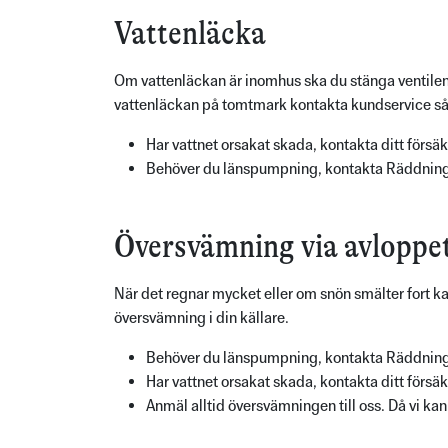
Vattenläcka
Om vattenläckan är inomhus ska du stänga ventilen
vattenläckan på tomtmark kontakta kundservice så 
Har vattnet orsakat skada, kontakta ditt försä
Behöver du länspumpning, kontakta Räddning
Översvämning via avloppe
När det regnar mycket eller om snön smälter fort kan
översvämning i din källare.
Behöver du länspumpning, kontakta Räddning
Har vattnet orsakat skada, kontakta ditt försä
Anmäl alltid översvämningen till oss. Då vi kan 