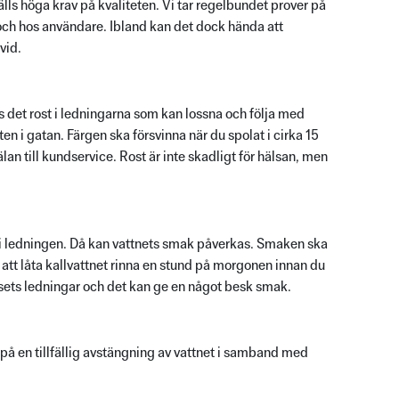
lls höga krav på kvaliteten. Vi tar regelbundet prover på
 och hos användare. Ibland kan det dock hända att
vid.
as det rost i ledningarna som kan lossna och följa med
eten i gatan. Färgen ska försvinna när du spolat i cirka 15
an till kundservice. Rost är inte skadligt för hälsan, men
e i ledningen. Då kan vattnets smak påverkas. Smaken ska
 att låta kallvattnet rinna en stund på morgonen innan du
 husets ledningar och det kan ge en något besk smak.
på en tillfällig avstängning av vattnet i samband med