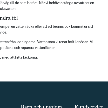
rväg till de som berörs. När vi behöver stänga av vattnet en
icksvatten.
ndra fel
xempel en vattenläcka eller att ett brunnslock kommit ur sitt
vice.
tten från ledningarna. Vatten som vi renar helt i onödan. Vi
upptäcka och reparera vattenläckor.
lp med att hitta läckorna.
Barn och ungdom
Kundservice