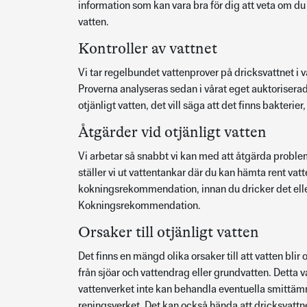
information som kan vara bra för dig att veta om d
vatten.
Kontroller av vattnet
Vi tar regelbundet vattenprover på dricksvattnet i 
Proverna analyseras sedan i vårat eget auktoriser
otjänligt vatten, det vill säga att det finns bakterier
Åtgärder vid otjänligt vatten
Vi arbetar så snabbt vi kan med att åtgärda probleme
ställer vi ut vattentankar där du kan hämta rent vat
kokningsrekommendation, innan du dricker det elle
Kokningsrekommendation.
Orsaker till otjänligt vatten
Det finns en mängd olika orsaker till att vatten blir
från sjöar och vattendrag eller grundvatten. Detta v
vattenverket inte kan behandla eventuella smittämnen 
reningsverket. Det kan också hända att dricksvattne